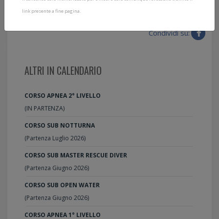
VORREI MAGGIORI INFORMAZIONI
link presente a fine pagina.
Condividi su:
ALTRI IN CALENDARIO
CORSO APNEA 2° LIVELLO
(IN PARTENZA)
CORSO SUB NOTTURNA
(Partenza Luglio 2026)
CORSO SUB MASTER RESCUE DIVER
(Partenza Giugno 2026)
CORSO SUB OPEN WATER
(Partenza Giugno 2026)
CORSO APNEA 1° LIVELLO