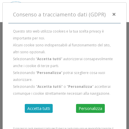
×
Consenso a tracciamento dati (GDPR)
Questo sito web utilizza cookies e la tua scelta privacy è
importante per noi.
CALENDARIO CORSI
Alcuni cookie sono indispensabili al funzionamento del sito,
altri sono opzionali.
Selezionando “
Accetta tutti
” autorizzerai consapevolmente
anche i cookie di terze parti.
Selezionando “
Personalizza
” potrai scegliere cosa vuoi
autorizzare.
IN PARTENZA
Selezionando "
Accetta tutti
" o "
Personalizza
" accetterai
Prato
comunque i cookie strettamente necessari alla navigazione.
Accetta tutti
Personalizza
Il consenso sarà memorizzato per 6 mesi e sarà comunque revocabile tramite il