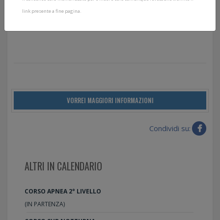
entusiasmante e divertente progettato per fornirti le
link presente a fine pagina.
abilità e le conoscenze per sperimentare un lato
diverso del mondo sottomarino.
VORREI MAGGIORI INFORMAZIONI
Condividi su:
ALTRI IN CALENDARIO
CORSO APNEA 2° LIVELLO
(IN PARTENZA)