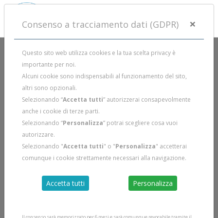
×
Consenso a tracciamento dati (GDPR)
Questo sito web utilizza cookies e la tua scelta privacy è
importante per noi.
CALENDARIO CORSI
Alcuni cookie sono indispensabili al funzionamento del sito,
altri sono opzionali.
Selezionando “
Accetta tutti
” autorizzerai consapevolmente
CORSO SUB NOTTURNA
anche i cookie di terze parti.
Selezionando “
Personalizza
” potrai scegliere cosa vuoi
autorizzare.
Selezionando "
Accetta tutti
" o "
Personalizza
" accetterai
Aprile 2025
comunque i cookie strettamente necessari alla navigazione.
CORSO SUB NOTTURNA
Accetta tutti
Personalizza
Prato
Il corso sub per immersioni notturne e immersioni in
condizioni di visibilità limitata (es. laghi) è un programma
Il consenso sarà memorizzato per 6 mesi e sarà comunque revocabile tramite il