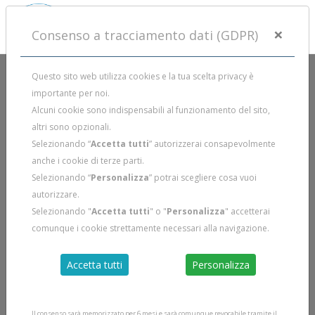
×
Consenso a tracciamento dati (GDPR)
Questo sito web utilizza cookies e la tua scelta privacy è
importante per noi.
CALENDARIO CORSI
Alcuni cookie sono indispensabili al funzionamento del sito,
altri sono opzionali.
Selezionando “
Accetta tutti
” autorizzerai consapevolmente
CORSO SUB NOTTURNA
anche i cookie di terze parti.
Selezionando “
Personalizza
” potrai scegliere cosa vuoi
autorizzare.
Selezionando "
Accetta tutti
" o "
Personalizza
" accetterai
Maggio 2024
comunque i cookie strettamente necessari alla navigazione.
CORSO SUB NOTTURNA
Accetta tutti
Personalizza
Prato
Il corso sub per immersioni notturne e immersioni in
condizioni di visibilità limitata (es. laghi) è un programma
Il consenso sarà memorizzato per 6 mesi e sarà comunque revocabile tramite il