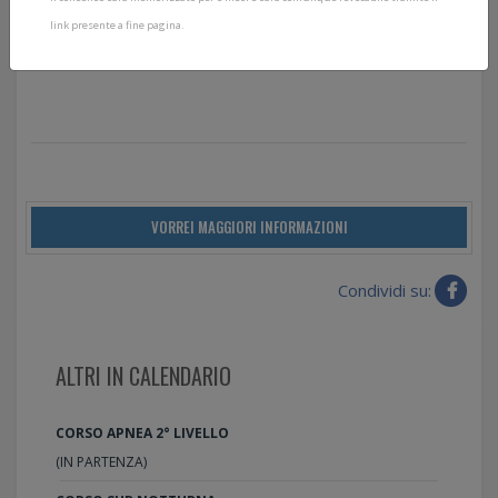
entusiasmante e divertente progettato per fornirti le
link presente a fine pagina.
abilità e le conoscenze per sperimentare un lato
diverso del mondo sottomarino.
VORREI MAGGIORI INFORMAZIONI
Condividi su:
ALTRI IN CALENDARIO
CORSO APNEA 2° LIVELLO
(IN PARTENZA)