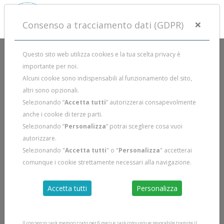
×
Consenso a tracciamento dati (GDPR)
Questo sito web utilizza cookies e la tua scelta privacy è
importante per noi.
I CORSI DI APNEA A PRATO
Alcuni cookie sono indispensabili al funzionamento del sito,
altri sono opzionali.
Selezionando “
Accetta tutti
” autorizzerai consapevolmente
Per info sui corsi di apnea a Prato
+39 329 5916175
o
anche i cookie di terze parti.
info@duecentobar.it
Selezionando “
Personalizza
” potrai scegliere cosa vuoi
autorizzare.
Selezionando "
Accetta tutti
" o "
Personalizza
" accetterai
BATTESIMO APNEA
comunque i cookie strettamente necessari alla navigazione.
Prato
Accetta tutti
Personalizza
VORREI MAGGIORI INFORMAZIONI
Il consenso sarà memorizzato per 6 mesi e sarà comunque revocabile tramite il