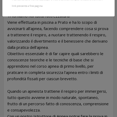
La prova gratuita di apnea (battesimo apnea) è il primo
link presente a fine pagina.
passo nel mondo dell’immersione in apnea.
Ti forniamo noi tutta l'attrezzatura!
Viene effettuata in piscina a Prato e ha lo scopo di
avvicinarti all’apnea, facendo comprendere cosa si prova
a trattenere il respiro, a nuotare trattenendo il respiro,
valorizzando il divertimento e il benessere che derivano
dalla pratica dell'apnea.
Obiettivo essenziale è di far capire quali sarebbero le
conoscenze teoriche e le tecniche di base che si
apprendono nel corso apnea di primo livello, per
praticare in completa sicurezza l’apnea entro i limiti di
profondità fissati per ciascun brevetto.
Quando un apneista trattiene il respiro per immergersi,
tutto questo avviene in modo naturale, spontaneo,
frutto di un percorso fatto di conoscenza, comprensione
e consapevolezza.
Con un nostro Istruttore di Apnea
potrai fare la prova in