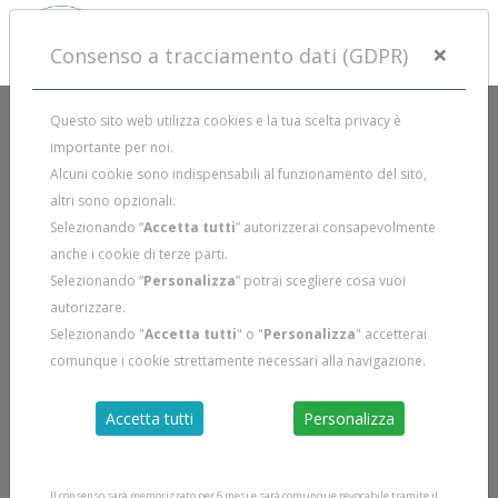
×
Consenso a tracciamento dati (GDPR)
Questo sito web utilizza cookies e la tua scelta privacy è
importante per noi.
I CORSI DI APNEA A PRATO
Alcuni cookie sono indispensabili al funzionamento del sito,
altri sono opzionali.
Selezionando “
Accetta tutti
” autorizzerai consapevolmente
Per info sui corsi di apnea a Prato
+39 329 5916175
o
anche i cookie di terze parti.
info@duecentobar.it
Selezionando “
Personalizza
” potrai scegliere cosa vuoi
autorizzare.
Selezionando "
Accetta tutti
" o "
Personalizza
" accetterai
CORSO APNEA 2° LIVELLO
comunque i cookie strettamente necessari alla navigazione.
Prato
Accetta tutti
Personalizza
VORREI MAGGIORI INFORMAZIONI
Il consenso sarà memorizzato per 6 mesi e sarà comunque revocabile tramite il