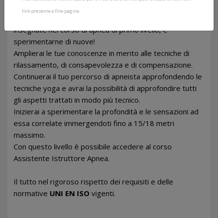
Il corso di apnea di secondo livello ti permetterà di
link presente a fine pagina.
comprendere e perfezionare le diverse tecniche
insegnate nel corso di apnea di primo livello, e
sperimentarne di nuove!
Amplierai le tue conoscenze in merito alle tecniche di
rilassamento, di consapevolezza e di compensazione.
Continuerai il tuo percorso di apneista approfondendo le
tecniche yoga e avrai la possibilità di approfondire tutti
gli aspetti trattati in modo più tecnico.
Inizierai a sperimentare la profondità e le sensazioni ad
essa correlate immergendoti fino a 15/18 metri
massimo.
Con questo livello è possibile accedere al corso
Assistente Istruttore Apnea.
Il tutto nel rigoroso rispetto dei requisiti e delle
normative
UNI EN ISO
vigenti.