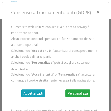
×
Consenso a tracciamento dati (GDPR)
Questo sito web utilizza cookies e la tua scelta privacy è
importante per noi.
I CORSI DI APNEA A PRATO
Alcuni cookie sono indispensabili al funzionamento del sito,
altri sono opzionali.
Selezionando “
Accetta tutti
” autorizzerai consapevolmente
Per info sui corsi di apnea a Prato
+39 329 5916175
o
anche i cookie di terze parti.
info@duecentobar.it
Selezionando “
Personalizza
” potrai scegliere cosa vuoi
autorizzare.
Selezionando "
Accetta tutti
" o "
Personalizza
" accetterai
SESSIONI APNEA EXPERIENCE
comunque i cookie strettamente necessari alla navigazione.
Prato
Accetta tutti
Personalizza
VORREI MAGGIORI INFORMAZIONI
Il consenso sarà memorizzato per 6 mesi e sarà comunque revocabile tramite il