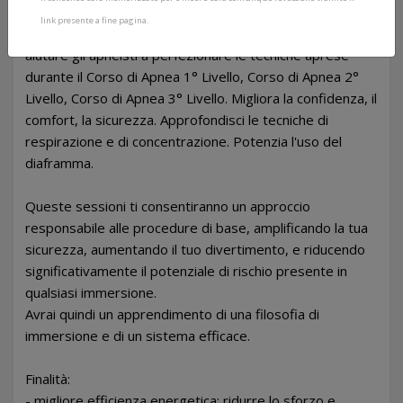
Perfeziona la tua tecnica di Apnea!
link presente a fine pagina.
Le sessioni della APNEA EXPERIENCE sono pensate per
aiutare gli apneisti a perfezionare le tecniche aprese
durante il Corso di Apnea 1° Livello, Corso di Apnea 2°
Livello, Corso di Apnea 3° Livello. Migliora la confidenza, il
comfort, la sicurezza. Approfondisci le tecniche di
respirazione e di concentrazione. Potenzia l'uso del
diaframma.
Queste sessioni ti consentiranno un approccio
responsabile alle procedure di base, amplificando la tua
sicurezza, aumentando il tuo divertimento, e riducendo
significativamente il potenziale di rischio presente in
qualsiasi immersione.
Avrai quindi un apprendimento di una filosofia di
immersione e di un sistema efficace.
Finalità:
- migliore efficienza energetica: ridurre lo sforzo e