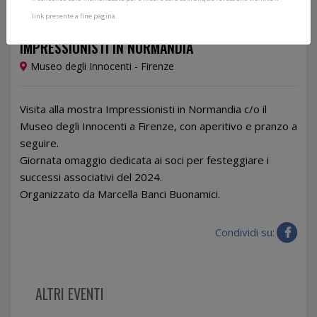
link presente a fine pagina.
29/12/2024
IMPRESSIONISTI IN NORMANDIA
Museo degli Innocenti - Firenze
Visita alla mostra Impressionisti in Normandia c/o il
Museo degli Innocenti a Firenze, con aperitivo e pranzo a
seguire.
Giornata omaggio dedicata ai soci per festeggiare i
successi associativi del 2024.
Organizzato da Marcella Banci Buonamici.
Condividi su:
ALTRI EVENTI