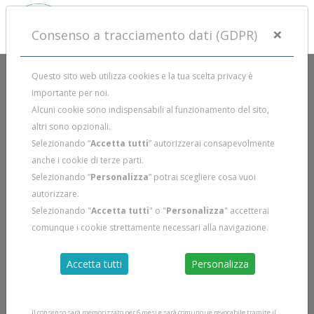
×
Consenso a tracciamento dati (GDPR)
Questo sito web utilizza cookies e la tua scelta privacy è
importante per noi.
Alcuni cookie sono indispensabili al funzionamento del sito,
altri sono opzionali.
Selezionando “
Accetta tutti
” autorizzerai consapevolmente
anche i cookie di terze parti.
Selezionando “
Personalizza
” potrai scegliere cosa vuoi
autorizzare.
Selezionando "
Accetta tutti
" o "
Personalizza
" accetterai
comunque i cookie strettamente necessari alla navigazione.
Accetta tutti
Personalizza
Il consenso sarà memorizzato per 6 mesi e sarà comunque revocabile tramite il