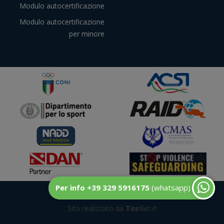
Modulo autocertificazione
Modulo autocertificazione
per minore
Per info +39 329 5916175
(whatsapp)
© DuecentoBar
Sito realizzato da
Tos
Net.it