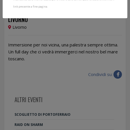
link presente a fine pagina.
21/06/2026
LIVORNO
Livorno
Immersione per noi vicina, una palestra sempre ottima.
Un full day che ci vedrà immergerci nel nostro bel mare
toscano.
Condividi su:
ALTRI EVENTI
SCOGLIETTO DI PORTOFERRAIO
RAID ON SHARM