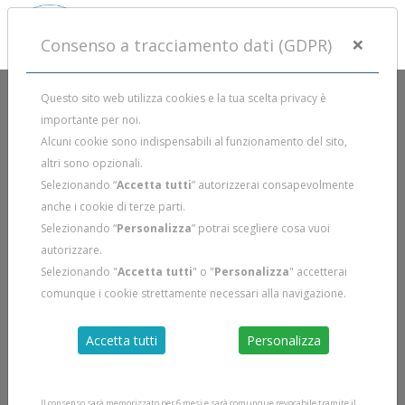
×
Consenso a tracciamento dati (GDPR)
Questo sito web utilizza cookies e la tua scelta privacy è
importante per noi.
Alcuni cookie sono indispensabili al funzionamento del sito,
altri sono opzionali.
Selezionando “
Accetta tutti
” autorizzerai consapevolmente
anche i cookie di terze parti.
Selezionando “
Personalizza
” potrai scegliere cosa vuoi
autorizzare.
Selezionando "
Accetta tutti
" o "
Personalizza
" accetterai
comunque i cookie strettamente necessari alla navigazione.
Accetta tutti
Personalizza
Il consenso sarà memorizzato per 6 mesi e sarà comunque revocabile tramite il