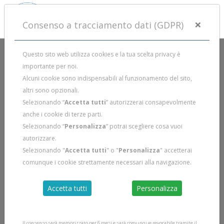
×
Consenso a tracciamento dati (GDPR)
Questo sito web utilizza cookies e la tua scelta privacy è
importante per noi.
Alcuni cookie sono indispensabili al funzionamento del sito,
altri sono opzionali.
Selezionando “
Accetta tutti
” autorizzerai consapevolmente
anche i cookie di terze parti.
Selezionando “
Personalizza
” potrai scegliere cosa vuoi
autorizzare.
Selezionando "
Accetta tutti
" o "
Personalizza
" accetterai
comunque i cookie strettamente necessari alla navigazione.
Accetta tutti
Personalizza
Il consenso sarà memorizzato per 6 mesi e sarà comunque revocabile tramite il