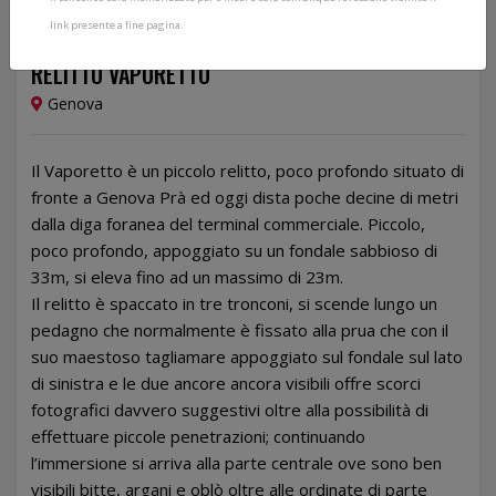
link presente a fine pagina.
28/02/2026
RELITTO VAPORETTO
Genova
Il Vaporetto è un piccolo relitto, poco profondo situato di
fronte a Genova Prà ed oggi dista poche decine di metri
dalla diga foranea del terminal commerciale. Piccolo,
poco profondo, appoggiato su un fondale sabbioso di
33m, si eleva fino ad un massimo di 23m.
Il relitto è spaccato in tre tronconi, si scende lungo un
pedagno che normalmente è fissato alla prua che con il
suo maestoso tagliamare appoggiato sul fondale sul lato
di sinistra e le due ancore ancora visibili offre scorci
fotografici davvero suggestivi oltre alla possibilità di
effettuare piccole penetrazioni; continuando
l’immersione si arriva alla parte centrale ove sono ben
visibili bitte, argani e oblò oltre alle ordinate di parte