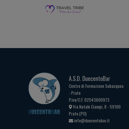
A.S.D. DuecentoBar
Centro di Formazione Subacquea
- Prato
P.iva/C.F. 02543600973
Via Natale Ciampi, 8 - 59100
Prato (PO)
info@duecentobar.it