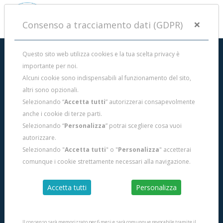
×
Consenso a tracciamento dati (GDPR)
Questo sito web utilizza cookies e la tua scelta privacy è
importante per noi.
Alcuni cookie sono indispensabili al funzionamento del sito,
altri sono opzionali.
Selezionando “
Accetta tutti
” autorizzerai consapevolmente
anche i cookie di terze parti.
Selezionando “
Personalizza
” potrai scegliere cosa vuoi
autorizzare.
Selezionando "
Accetta tutti
" o "
Personalizza
" accetterai
comunque i cookie strettamente necessari alla navigazione.
Accetta tutti
Personalizza
Fernando "Il Greco"
A cura di
LO SCOGLIETTO
Lo Scoglietto, Portoferraio, Isola d'Elba (Italia)
Il consenso sarà memorizzato per 6 mesi e sarà comunque revocabile tramite il