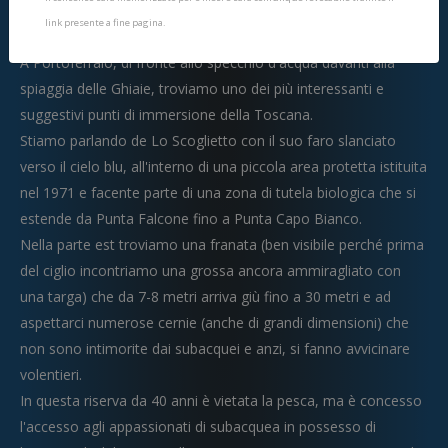
link presente a fine pagina.
Siamo sulla splendida Isola d'Elba, gioiello della Toscana.
A Portoferraio, di fronte allo specchio d'acqua davanti alla
spiaggia delle Ghiaie, troviamo uno dei più interessanti e
suggestivi punti di immersione della Toscana.
Stiamo parlando de Lo Scoglietto con il suo faro slanciato
verso il cielo blu, all'interno di una piccola area protetta istituita
nel 1971 e facente parte di una zona di tutela biologica che si
estende da Punta Falcone fino a Punta Capo Bianco.
Nella parte est troviamo una franata (ben visibile perché prima
del ciglio incontriamo una grossa ancora ammiragliato con
una targa) che da 7-8 metri arriva giù fino a 30 metri e ad
aspettarci numerose cernie (anche di grandi dimensioni) che
non sono intimorite dai subacquei e anzi, si fanno avvicinare
volentieri.
In questa riserva da 40 anni è vietata la pesca, ma è concesso
l'accesso agli appassionati di subacquea in possesso di