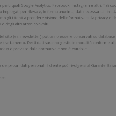
e parti quali Google Analytics, Facebook, Instagram e altri. Tali coo
o impiegati per rilevare, in forma anonima, dati necessari ai fini st
iamo gli Utenti a prendere visione dell'informativa sulla privacy e de
degli altri attori coinvolti.
zi del sito (es. newsletter) potranno essere conservati su database 
e trattamento. Detti dati saranno gestiti in modalità conforme alle
ackup è previsto dalla normativa e non è evitabile.
 propri dati personali, il cliente può rivolgersi al Garante Italiano
tti.