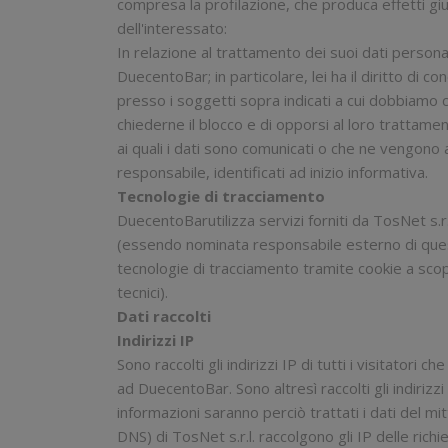
compresa la profilazione, che produca effetti giu
dell'interessato:
In relazione al trattamento dei suoi dati personali
DuecentoBar; in particolare, lei ha il diritto di 
presso i soggetti sopra indicati a cui dobbiamo com
chiederne il blocco e di opporsi al loro trattament
ai quali i dati sono comunicati o che ne vengono a
responsabile, identificati ad inizio informativa.
Tecnologie di tracciamento
DuecentoBarutilizza servizi forniti da TosNet s.r.l
(essendo nominata responsabile esterno di questo 
tecnologie di tracciamento tramite cookie a scop
tecnici).
Dati raccolti
Indirizzi IP
Sono raccolti gli indirizzi IP di tutti i visitato
ad DuecentoBar. Sono altresì raccolti gli indirizzi
informazioni saranno perciò trattati i dati del mi
DNS) di TosNet s.r.l. raccolgono gli IP delle rich