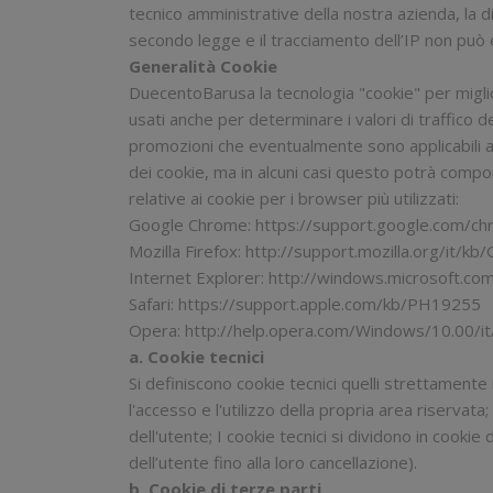
tecnico amministrative della nostra azienda, la d
secondo legge e il tracciamento dell’IP non può 
Generalità Cookie
DuecentoBarusa la tecnologia "cookie" per migliora
usati anche per determinare i valori di traffico d
promozioni che eventualmente sono applicabili al v
dei cookie, ma in alcuni casi questo potrà compo
relative ai cookie per i browser più utilizzati:
Google Chrome:
https://support.google.com/
Mozilla Firefox:
http://support.mozilla.org/it/
Internet Explorer:
http://windows.microsoft.com
Safari:
https://support.apple.com/kb/PH19255
Opera:
http://help.opera.com/Windows/10.00/it
a. Cookie tecnici
Si definiscono cookie tecnici quelli strettamente
l'accesso e l'utilizzo della propria area riservat
dell'utente; I cookie tecnici si dividono in cookie
dell’utente fino alla loro cancellazione).
b. Cookie di terze parti