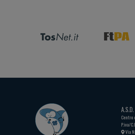
A.S.D
Centro 
P.iva/C
Via N