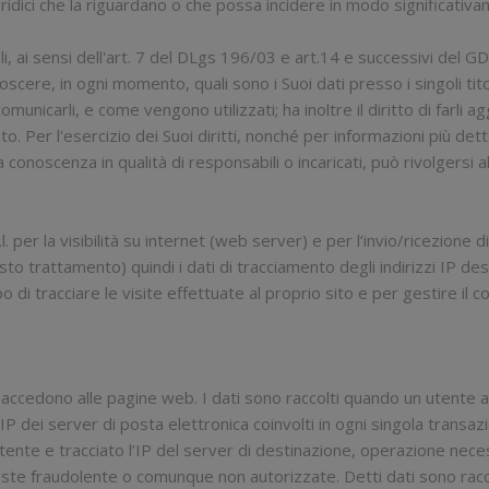
ridici che la riguardano o che possa incidere in modo significativa
, ai sensi dell'art. 7 del DLgs 196/03 e art.14 e successivi del GDPR
conoscere, in ogni momento, quali sono i Suoi dati presso i singoli 
unicarli, e come vengono utilizzati; ha inoltre il diritto di farli ag
o. Per l'esercizio dei Suoi diritti, nonché per informazioni più dett
 conoscenza in qualità di responsabili o incaricati, può rivolgersi
. per la visibilità su internet (web server) e per l’invio/ricezione d
trattamento) quindi i dati di tracciamento degli indirizzi IP desc
o di tracciare le visite effettuate al proprio sito e per gestire i
ri che accedono alle pagine web. I dati sono raccolti quando un uten
 IP dei server di posta elettronica coinvolti in ogni singola transaz
ttente e tracciato l’IP del server di destinazione, operazione necess
ieste fraudolente o comunque non autorizzate. Detti dati sono racco