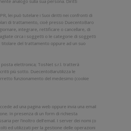
mente analogo sulla sua persona. Diritti
, lei può tutelare i Suoi diritti nei confronti di
titolari di trattamento, cioè presso DuecentoBaro
giornare, integrare, rettificare o cancellare, di
agliate circa i soggetti o le categorie di soggetti
 al titolare del trattamento oppure ad un suo
i posta elettronica; TosNet s.r.l. tratterà
ritti più sotto. DuecentoBarutilizza le
l corretto funzionamento del medesimo (cookie
te accede ad una pagina web oppure invia una email
ione. In presenza di un form di richiesta
aria per l’inoltro dell’email. I server dei nomi (o
lti ed utilizzati per la gestione delle operazioni