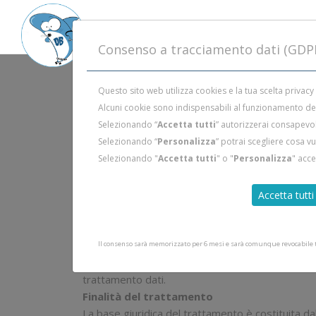
Consenso a tracciamento dati (GDP
Questo sito web utilizza cookies e la tua scelta privacy
Alcuni cookie sono indispensabili al funzionamento del 
Selezionando “
Accetta tutti
” autorizzerai consapevol
Informati
Selezionando “
Personalizza
” potrai scegliere cosa v
ai s
Selezionando "
Accetta tutti
" o "
Personalizza
" acc
Impegno
DuecentoBar è attivamente impegnata nella salvagu
Accetta tutti
Raccomandiamo ai nostri clienti di leggere atten
Titolare del trattamento dei dati
DuecentoBar P. IVA 02543600973 Telefono +39 3
Il consenso sarà memorizzato per 6 mesi e sarà comunque revocabile tr
responsabile del trattamento. Per esercitare i suoi
trattamento dati.
Finalità del trattamento
La base giuridica del trattamento è costituita da