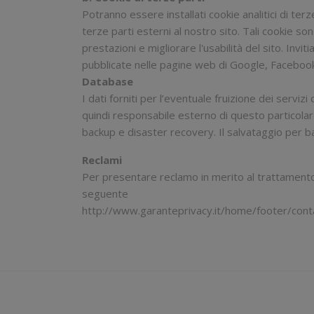
Potranno essere installati cookie analitici di terz
terze parti esterni al nostro sito. Tali cookie son
prestazioni e migliorare l'usabilità del sito. Invit
pubblicate nelle pagine web di Google, Facebook e 
Database
I dati forniti per l’eventuale fruizione dei servi
quindi responsabile esterno di questo particolar
backup e disaster recovery. Il salvataggio per b
Reclami
Per presentare reclamo in merito al trattamento dei
seguente
http://www.garanteprivacy.it/home/footer/conta