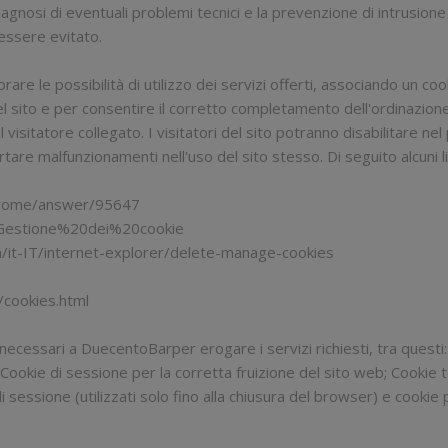
iagnosi di eventuali problemi tecnici e la prevenzione di intrusione
essere evitato.
re le possibilità di utilizzo dei servizi offerti, associando un coo
el sito e per consentire il corretto completamento dell'ordinazione d
isitatore collegato. I visitatori del sito potranno disabilitare ne
rtare malfunzionamenti nell'uso del sito stesso. Di seguito alcuni
chrome/answer/95647
kb/Gestione%20dei%20cookie
/it-IT/internet-explorer/delete-manage-cookies
/cookies.html
 necessari a DuecentoBarper erogare i servizi richiesti, tra questi:
a; Cookie di sessione per la corretta fruizione del sito web; Cookie 
 di sessione (utilizzati solo fino alla chiusura del browser) e cookie