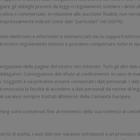
ire gli obblighi previsti da leggi o regolamenti; tutelare i diritti 
rativa o commerciale; In relazione alle succitate finalità, non verr
to (espressamente indicati come dati "particolari" nel GDPR).
enti elettronici e informatici e memorizzati sia su supporti informa
dal nostro regolamento interno e potranno comportare tutte le ope
vigazione delle pagine del nostro sito internet. Tutti gli altri dati 
bligatori. Conseguenze del rifiuto al conferimento In caso di man
o. Soggetti a cui potranno essere comunicati i dati personali. I dati
iconosciuta la facoltà di accedere a dati personali da norme di le
li saranno sempre trattati all'interno della Comunità Europea.
keting sono conservati fino al momento della sua richiesta di cancell
libertà di scelta, i suoi dati non saranno sottoposti a un process