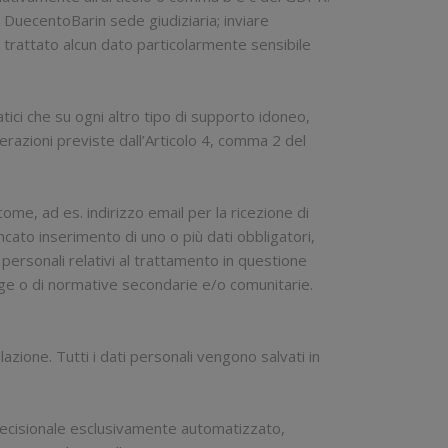
di DuecentoBarin sede giudiziaria; inviare
à trattato alcun dato particolarmente sensibile
tici che su ogni altro tipo di supporto idoneo,
razioni previste dall’Articolo 4, comma 2 del
come, ad es. indirizzo email per la ricezione di
cato inserimento di uno o più dati obbligatori,
 personali relativi al trattamento in questione
gge o di normative secondarie e/o comunitarie.
azione. Tutti i dati personali vengono salvati in
o decisionale esclusivamente automatizzato,