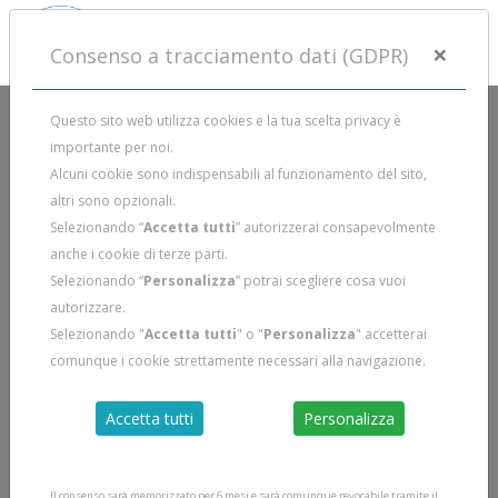
×
Consenso a tracciamento dati (GDPR)
Questo sito web utilizza cookies e la tua scelta privacy è
DOMANDA DI AMMISSIONE A SOCIO DELLA
importante per noi.
“ASSOCIAZIONE SPORTIVA DILETTANTISTICA
Alcuni cookie sono indispensabili al funzionamento del sito,
DUECENTOBAR”
altri sono opzionali.
Selezionando “
Accetta tutti
” autorizzerai consapevolmente
Compila il form, stampa il pdf e inviacelo firmato
anche i cookie di terze parti.
Selezionando “
Personalizza
” potrai scegliere cosa vuoi
autorizzare.
Selezionando "
Accetta tutti
" o "
Personalizza
" accetterai
comunque i cookie strettamente necessari alla navigazione.
NOME
Accetta tutti
Personalizza
COGNOME
Il consenso sarà memorizzato per 6 mesi e sarà comunque revocabile tramite il