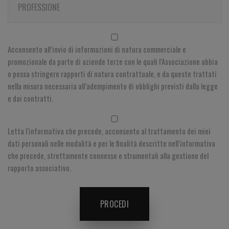
PROFESSIONE
Acconsento all’invio di informazioni di natura commerciale e
promozionale da parte di aziende terze con le quali l’Associazione abbia
o possa stringere rapporti di natura contrattuale, e da queste trattati
nella misura necessaria all’adempimento di obblighi previsti dalla legge
e dai contratti.
Letta l’informativa che precede, acconsento al trattamento dei miei
dati personali nelle modalità e per le finalità descritte nell’informativa
che precede, strettamente connesse e strumentali alla gestione del
rapporto associativo.
PROCEDI