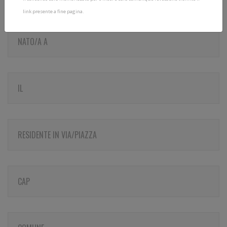
link presente a fine pagina.
NATO/A A
IL
RESIDENTE IN VIA/PIAZZA
CAP