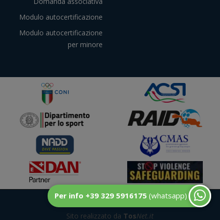
Domanda associativa
Modulo autocertificazione
Modulo autocertificazione
per minore
Per info +39 329 5916175
(whatsapp)
© DuecentoBar
Sito realizzato da
Tos
Net.it