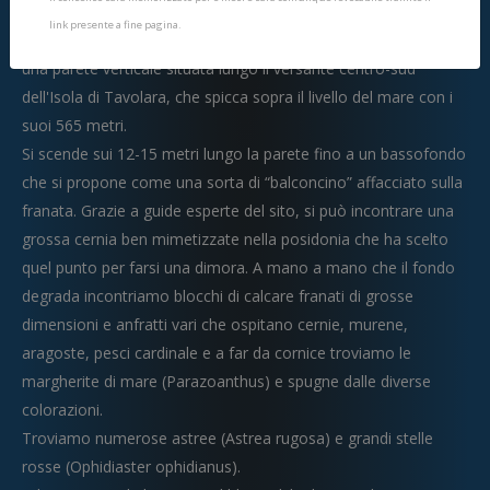
link presente a fine pagina.
Teddja liscia (significato “parete liscia”, pronuncia “tègghia”), è
una parete verticale situata lungo il versante centro-sud
dell'Isola di Tavolara, che spicca sopra il livello del mare con i
suoi 565 metri.
Si scende sui 12-15 metri lungo la parete fino a un bassofondo
che si propone come una sorta di “balconcino” affacciato sulla
franata. Grazie a guide esperte del sito, si può incontrare una
grossa cernia ben mimetizzate nella posidonia che ha scelto
quel punto per farsi una dimora. A mano a mano che il fondo
degrada incontriamo blocchi di calcare franati di grosse
dimensioni e anfratti vari che ospitano cernie, murene,
aragoste, pesci cardinale e a far da cornice troviamo le
margherite di mare (Parazoanthus) e spugne dalle diverse
colorazioni.
Troviamo numerose astree (Astrea rugosa) e grandi stelle
rosse (Ophidiaster ophidianus).