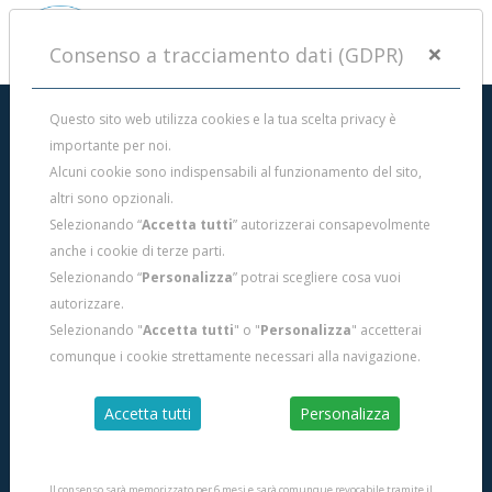
×
Consenso a tracciamento dati (GDPR)
Questo sito web utilizza cookies e la tua scelta privacy è
importante per noi.
Alcuni cookie sono indispensabili al funzionamento del sito,
altri sono opzionali.
Selezionando “
Accetta tutti
” autorizzerai consapevolmente
anche i cookie di terze parti.
Selezionando “
Personalizza
” potrai scegliere cosa vuoi
autorizzare.
Selezionando "
Accetta tutti
" o "
Personalizza
" accetterai
comunque i cookie strettamente necessari alla navigazione.
Accetta tutti
Personalizza
Fernando "Il Greco"
A cura di
TEDDJA LISCIA
Teddja liscia - Isola di Tavolara - Olbia - Sardegna (Italia)
Il consenso sarà memorizzato per 6 mesi e sarà comunque revocabile tramite il