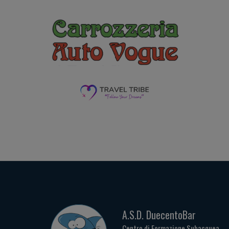
A.S.D. DuecentoBar
Centro di Formazione Subacquea