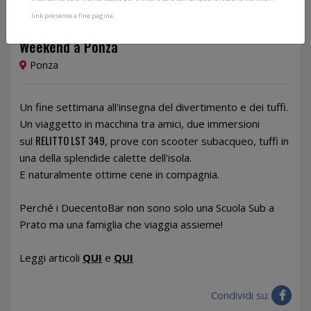
link presente a fine pagina.
Dal 30/07/2021 al 01/08/2021
Weekend a Ponza
Ponza
Un fine settimana all'insegna del divertimento e dei tuffi.
Un viaggetto in macchina tra amici, due immersioni
RELITTO LST 349
sul
, prove con scooter subacqueo, tuffi in
una della splendide calette dell'isola.
E naturalmente ottime cene in compagnia.
Perché i DuecentoBar non sono solo una Scuola Sub a
Prato ma una famiglia che viaggia assieme!
Leggi articoli
QUI
e
QUI
Condividi su: