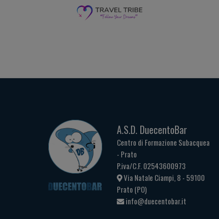
A.S.D. DuecentoBar
Centro di Formazione Subacquea
- Prato
P.iva/C.F. 02543600973
Via Natale Ciampi, 8 - 59100
Prato (PO)
info@duecentobar.it