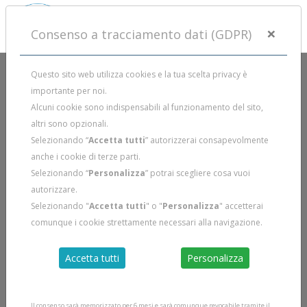
×
Consenso a tracciamento dati (GDPR)
Questo sito web utilizza cookies e la tua scelta privacy è
importante per noi.
Alcuni cookie sono indispensabili al funzionamento del sito,
altri sono opzionali.
Selezionando “
Accetta tutti
” autorizzerai consapevolmente
anche i cookie di terze parti.
Selezionando “
Personalizza
” potrai scegliere cosa vuoi
autorizzare.
Selezionando "
Accetta tutti
" o "
Personalizza
" accetterai
comunque i cookie strettamente necessari alla navigazione.
Accetta tutti
Personalizza
Il consenso sarà memorizzato per 6 mesi e sarà comunque revocabile tramite il