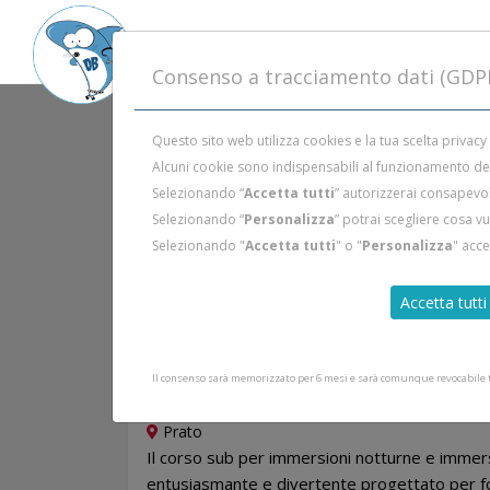
Consenso a tracciamento dati (GDP
Questo sito web utilizza cookies e la tua scelta privacy
Alcuni cookie sono indispensabili al funzionamento del 
Selezionando “
Accetta tutti
” autorizzerai consapevol
Selezionando “
Personalizza
” potrai scegliere cosa v
Selezionando "
Accetta tutti
" o "
Personalizza
" acc
Accetta tutti
Maggio 2024
CORSO SUB NOTTURNA
Il consenso sarà memorizzato per 6 mesi e sarà comunque revocabile tr
Prato
Il corso sub per immersioni notturne e immersio
entusiasmante e divertente progettato per for