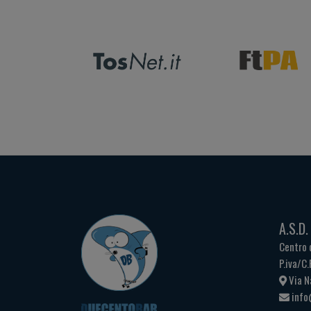
A.S.D
Centro 
P.iva/C
Via N
info