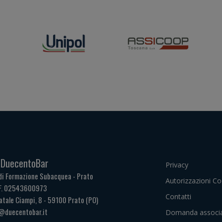
. DuecentoBar
Privacy
di Formazione Subacquea - Prato
Autorizzazioni Co
.F. 02543600973
Contatti
atale Ciampi, 8 - 59100 Prato (PO)
@duecentobar.it
Domanda associa