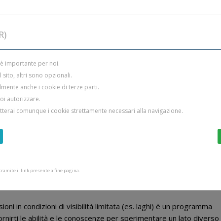
R)
 è importante per noi.
sito, altri sono opzionali.
CALENDARIO CORSI
mente anche i cookie di terze parti.
uoi autorizzare.
CORSO SUB NOTTURNA
etterai comunque i cookie strettamente necessari alla navigazione.
amite il link presente a fine pagina.
ni in condizioni di visibilità limitata (es. laghi) è un programma
nirti le abilità e le conoscenze per sperimentare un lato diverso