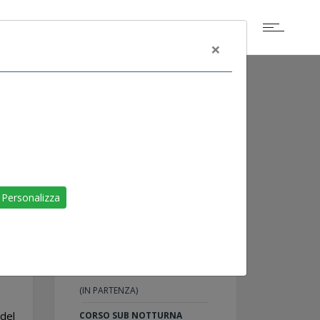
×
Personalizza
ALTRI IN CALENDARIO
CORSO APNEA 2° LIVELLO
(IN PARTENZA)
 del
CORSO SUB NOTTURNA