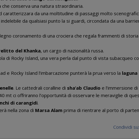
a che conserva una natura straordinaria.
 caratterizzara da una moltitudine di passaggi molto scenografici
 indelebile da qualsiasi punto la si guardi, circondata da una barrie
il degno coronamento di una crociera che regala frammenti di storia 
relitto del Khanka
, un cargo di nazionalità russa.
isola di Rocky Island, una vera perla dal punto di vista subacqueo co
ad e Rocky Island l’imbarcazione punterà la prua verso la
laguna 
enelle
. Le cattedrali coralline di
sha’ab Claudio
e l’immersione di
 40 mt ci offriranno l’opportunità di osservare le meraviglie di que
nchi di carangidi
.
uerà nella zona di
Marsa Alam
prima di rientrare al porto di parten
Condividi su