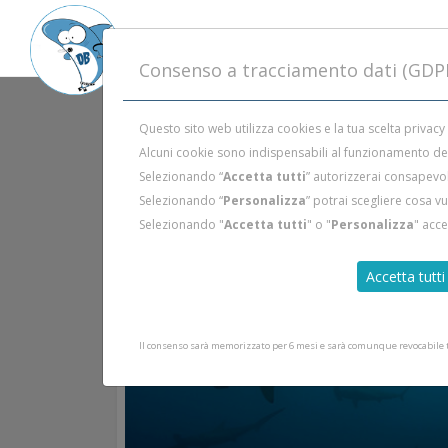
Consenso a tracciamento dati (GDP
Questo sito web utilizza cookies e la tua scelta privacy
Alcuni cookie sono indispensabili al funzionamento del 
Selezionando “
Accetta tutti
” autorizzerai consapevol
Selezionando “
Personalizza
” potrai scegliere cosa v
Selezionando "
Accetta tutti
" o "
Personalizza
" acc
Accetta tutti
Il consenso sarà memorizzato per 6 mesi e sarà comunque revocabile tr