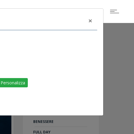
×
ALTRI EVENTI
SCOGLIETTO DI
Personalizza
PORTOFERRAIO
LIVORNO
RAID ON SHARM
TU AL 100%: 5 PASSI PER IL
BENESSERE
FULL DAY