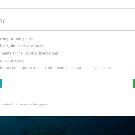
R)
 è importante per noi.
sito, altri sono opzionali.
mente anche i cookie di terze parti.
uoi autorizzare.
etterai comunque i cookie strettamente necessari alla navigazione.
amite il link presente a fine pagina.