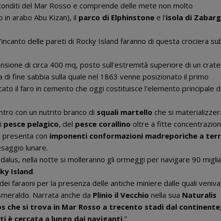
ù reconditi del Mar Rosso e comprende delle mete non molto
in arabo Abu Kizan), il
parco di Elphinstone
e l'
isola di Zabar
l'incanto delle pareti di Rocky Island faranno di questa crociera su
nsione di circa 400 mq, posto sull'estremità superiore di un crat
a di fine sabbia sulla quale nel 1863 venne posizionato il primo
icato il faro in cemento che oggi costituisce l'elemento principale d
ontro con un nutrito branco di
squali martello
che si materializzer
di
pesce pelagico
, del
pesce corallino
oltre a fitte concentrazioni
si presenta con
imponenti conformazioni
madreporiche
a terr
esaggio lunare.
lus, nella notte si molleranno gli ormeggi per navigare 90 migli
ky Island
.
dei faraoni per la presenza delle antiche miniere dalle quali veniva
o smeraldo. Narrata anche da
Plinio il Vecchio
nella sua
Naturalis
os che si trova in Mar Rosso a trecento stadi dal continente
i è cercata a lungo dai naviganti.
”