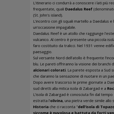
L'itinerario ci condurrà a conoscere i lati pi
frequentate, quali
Daedalus Reef
(denominato 
(St. John's island).
L'incontro con gli squali martello a Daedalus e 
un'occasione impagabile.
Daedalus Reef è un atollo che raggiunge l'este
vulcanico. Al centro è presente una piccola isol
faro costituito da tralicci. Nel 1931 venne edif
paesaggio.
Sul versante Nord dell’atollo è frequente l’inc
blu. Le pareti offriranno la visione dei branchi 
alcionari colorati
. La parete esposta a Sud 
che daranno la sensazione di nuotare in un pa
Dopo avere trascorso le prime giornate a Daeda
sud diretti alla mitica isola di Zabargad e a
Roc
L’isola di Zabargad è conosciuta fin dal tempo 
estratta l’
olivina
, una pietra verde simile all
Historia
che ci racconta "
dell'isola di Topaz
siccome è nuvolosa e battuta da forti vent