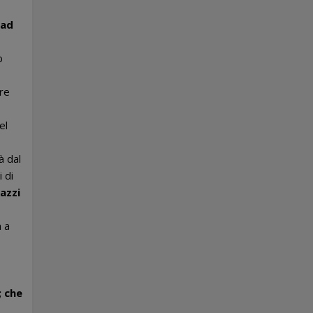
gad
b
ere
el
à dal
 di
azzi
a a
; che