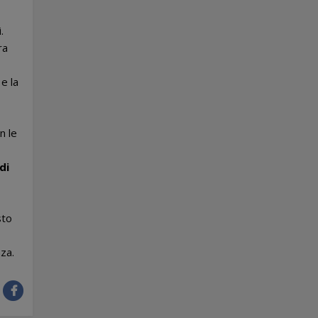
.
ra
e la
n le
di
sto
za.
: