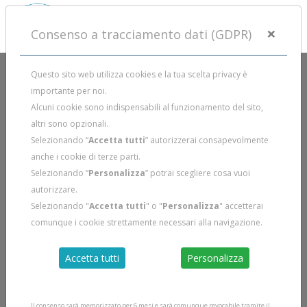
×
Consenso a tracciamento dati (GDPR)
Questo sito web utilizza cookies e la tua scelta privacy è
importante per noi.
Alcuni cookie sono indispensabili al funzionamento del sito,
altri sono opzionali.
Selezionando “
Accetta tutti
” autorizzerai consapevolmente
anche i cookie di terze parti.
Selezionando “
Personalizza
” potrai scegliere cosa vuoi
autorizzare.
Selezionando "
Accetta tutti
" o "
Personalizza
" accetterai
comunque i cookie strettamente necessari alla navigazione.
Accetta tutti
Personalizza
Il consenso sarà memorizzato per 6 mesi e sarà comunque revocabile tramite il