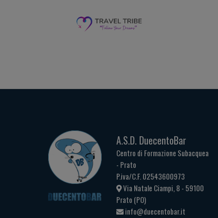
A.S.D. DuecentoBar
Centro di Formazione Subacquea
- Prato
P.iva/C.F. 02543600973
Via Natale Ciampi, 8 - 59100
Prato (PO)
info@duecentobar.it