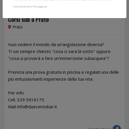
link presente a fine pagina.
Dal 16/02/2023 al 29/06/2023
Corsi sub a Prato
Prato
Vuoi vedere il mondo da un'angolazione diversa?
Ti sei sempre chiesto "cosa ci sarà là sotto" oppure
"cosa si proverà a fare un'immersione subacquea"?
Prenota una prova gratuita in piscina e regalati una delle
più entusiasmanti esperienze della tua vita.
Per info:
Cell. 329 5916175
Mail info@duecentobar.it
Condividi su: