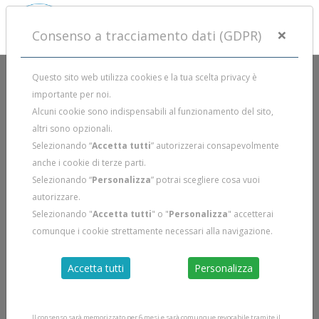
×
Consenso a tracciamento dati (GDPR)
Questo sito web utilizza cookies e la tua scelta privacy è
importante per noi.
Alcuni cookie sono indispensabili al funzionamento del sito,
altri sono opzionali.
Selezionando “
Accetta tutti
” autorizzerai consapevolmente
anche i cookie di terze parti.
Selezionando “
Personalizza
” potrai scegliere cosa vuoi
autorizzare.
Selezionando "
Accetta tutti
" o "
Personalizza
" accetterai
comunque i cookie strettamente necessari alla navigazione.
Accetta tutti
Personalizza
Il consenso sarà memorizzato per 6 mesi e sarà comunque revocabile tramite il