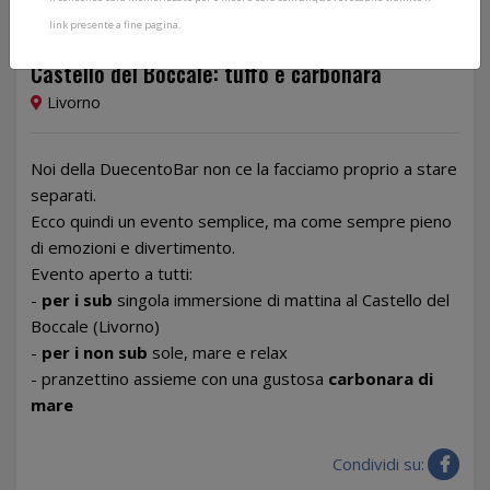
link presente a fine pagina.
16/09/2023
Castello del Boccale: tuffo e carbonara
Livorno
Noi della DuecentoBar non ce la facciamo proprio a stare
separati.
Ecco quindi un evento semplice, ma come sempre pieno
di emozioni e divertimento.
Evento aperto a tutti:
-
per i sub
singola immersione di mattina al Castello del
Boccale (Livorno)
-
per i non sub
sole, mare e relax
- pranzettino assieme con una gustosa
carbonara di
mare
Condividi su: