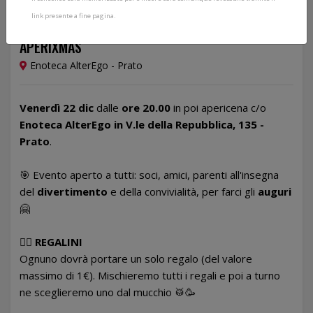
link presente a fine pagina.
22/12/2023
APERIXMAS
Enoteca AlterEgo - Prato
Venerdì 22 dic
dalle
ore 20.00
in poi apericena c/o
Enoteca AlterEgo in V.le della Repubblica, 135 -
Prato
.
🎯 Evento aperto a tutti: soci, amici, parenti all'insegna
del
divertimento
e della convivialità, per farci gli
auguri
🤗
👉🏻
REGALINI
Ognuno dovrà portare un solo regalo (del valore
massimo di 1€). Mischieremo tutti i regali e poi a turno
ne sceglieremo uno dal mucchio 🥁🥳