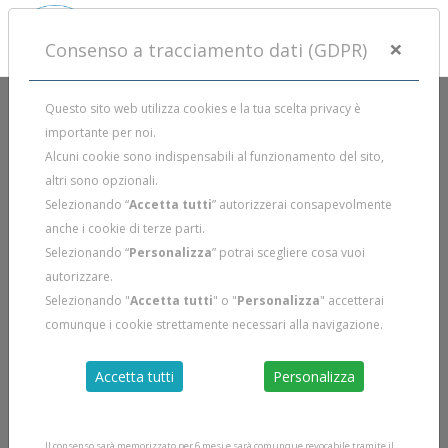
×
Consenso a tracciamento dati (GDPR)
Questo sito web utilizza cookies e la tua scelta privacy è
importante per noi.
Alcuni cookie sono indispensabili al funzionamento del sito,
altri sono opzionali.
Selezionando “
Accetta tutti
” autorizzerai consapevolmente
anche i cookie di terze parti.
Selezionando “
Personalizza
” potrai scegliere cosa vuoi
autorizzare.
Selezionando "
Accetta tutti
" o "
Personalizza
" accetterai
comunque i cookie strettamente necessari alla navigazione.
Accetta tutti
Personalizza
Il consenso sarà memorizzato per 6 mesi e sarà comunque revocabile tramite il