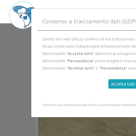
Consenso a tracciamento dati (GDP
Questo sito web utilizza cookies e la tua scelta privacy
Alcuni cookie sono indispensabili al funzionamento del 
Selezionando “
Accetta tutti
” autorizzerai consapevol
Selezionando “
Personalizza
” potrai scegliere cosa v
Selezionando "
Accetta tutti
" o "
Personalizza
" acc
Accetta tutti
Il consenso sarà memorizzato per 6 mesi e sarà comunque revocabile tr