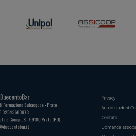
. DuecentoBar
Privacy
di Formazione Subacquea - Prato
Autorizzazioni Co
.F. 02543600973
Contatti
atale Ciampi, 8 - 59100 Prato (PO)
@duecentobar.it
Domanda associa