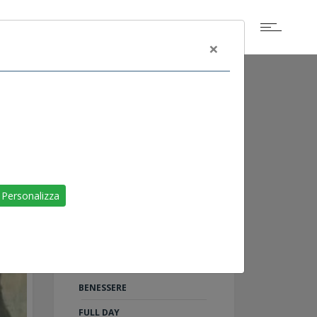
×
ALTRI EVENTI
SCOGLIETTO DI
Personalizza
PORTOFERRAIO
LIVORNO
RAID ON SHARM
TU AL 100%: 5 PASSI PER IL
BENESSERE
FULL DAY