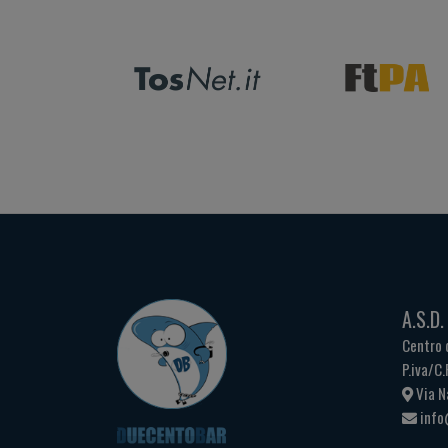
A.S.D
Centro 
P.iva/C
Via N
info