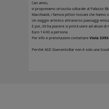
Cari amici,
vi proponiamo un'uscita culturale al Palazzo B
Macchiaioli, i famosi pittori toscani che hann
Un viaggio artistico attraverso paesaggi emozi
E poi, chi ha piacere si potrà unire ad alcuni d
Euro 14.00 a persona
Per info e prenotazioni contattare
Viola 339
Perché ASD DuecentoBar non è solo una Scuola 