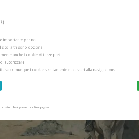
R)
 è importante per noi.
sito, altri sono opzionali.
mente anche i cookie di terze parti.
uoi autorizzare.
etterai comunque i cookie strettamente necessari alla navigazione.
amite il link presente a fine pagina.