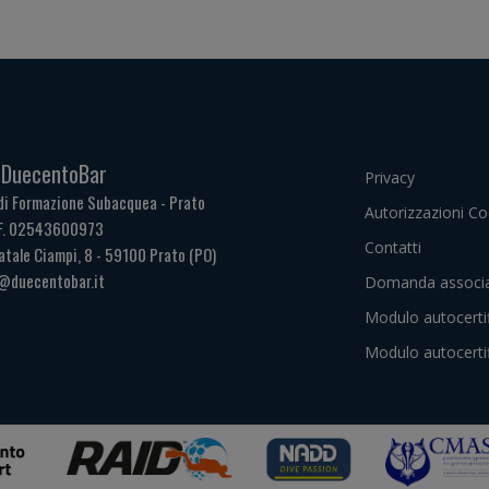
. DuecentoBar
Privacy
di Formazione Subacquea - Prato
Autorizzazioni Co
.F. 02543600973
Contatti
atale Ciampi, 8 - 59100 Prato (PO)
@duecentobar.it
Domanda associa
Modulo autocerti
Modulo autocerti