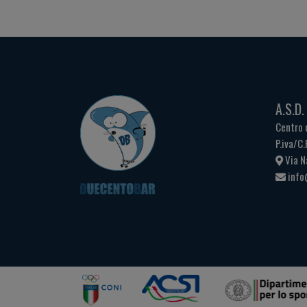
A.S.D
Centro 
P.iva/C
Via N
info