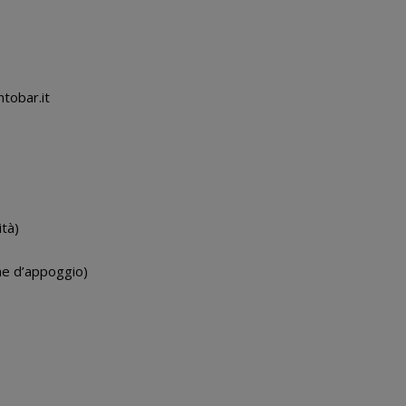
tobar.it
ità)
ne d’appoggio)