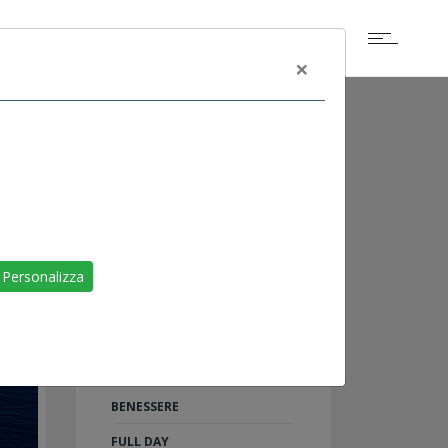
×
ALTRI EVENTI
SCOGLIETTO DI
Personalizza
PORTOFERRAIO
LIVORNO
RAID ON SHARM
TU AL 100%: 5 PASSI PER IL
BENESSERE
FULL DAY