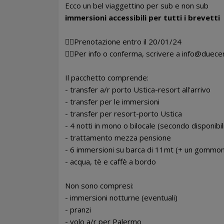
Ecco un bel viaggettino per sub e non sub
immersioni accessibili per tutti i brevetti
👉🏻Prenotazione entro il 20/01/24
👉🏻Per info o conferma, scrivere a
info@duecen
Il pacchetto comprende:
- transfer a/r porto Ustica-resort all'arrivo
- transfer per le immersioni
- transfer per resort-porto Ustica
- 4 notti in mono o bilocale (secondo disponibil
- trattamento mezza pensione
- 6 immersioni su barca di 11mt (+ un gommo
- acqua, tè e caffè a bordo
Non sono compresi:
- immersioni notturne (eventuali)
- pranzi
- volo a/r per Palermo