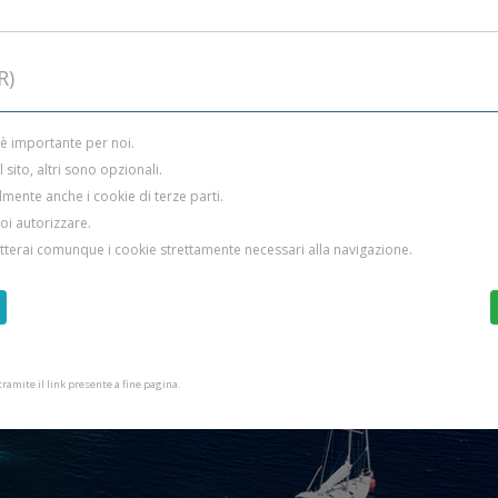
R)
 è importante per noi.
sito, altri sono opzionali.
mente anche i cookie di terze parti.
uoi autorizzare.
etterai comunque i cookie strettamente necessari alla navigazione.
amite il link presente a fine pagina.