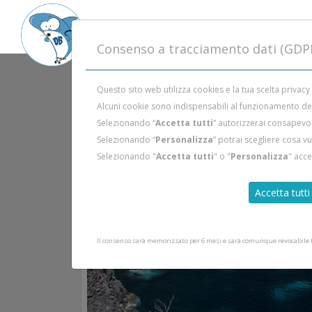
Consenso a tracciamento dati (GDP
Questo sito web utilizza cookies e la tua scelta privacy
Alcuni cookie sono indispensabili al funzionamento del 
Selezionando “
Accetta tutti
” autorizzerai consapevol
Selezionando “
Personalizza
” potrai scegliere cosa v
Selezionando "
Accetta tutti
" o "
Personalizza
" acc
Accetta tutti
Il consenso sarà memorizzato per 6 mesi e sarà comunque revocabile tr