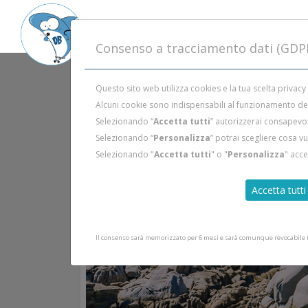
Consenso a tracciamento dati (GDP
Questo sito web utilizza cookies e la tua scelta privacy
Alcuni cookie sono indispensabili al funzionamento del 
Selezionando “
Accetta tutti
” autorizzerai consapevol
Selezionando “
Personalizza
” potrai scegliere cosa v
Selezionando "
Accetta tutti
" o "
Personalizza
" acc
Accetta tutti
Il consenso sarà memorizzato per 6 mesi e sarà comunque revocabile tr