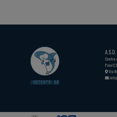
A.S.D
Centro 
P.iva/C
Via N
info