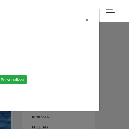
×
ALTRI EVENTI
SCOGLIETTO DI
Personalizza
PORTOFERRAIO
LIVORNO
RAID ON SHARM
TU AL 100%: 5 PASSI PER IL
BENESSERE
FULL DAY