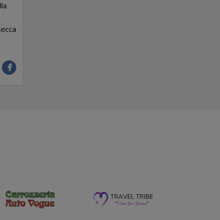
lla
secca
: