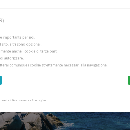
R)
 è importante per noi.
sito, altri sono opzionali.
mente anche i cookie di terze parti.
uoi autorizzare.
etterai comunque i cookie strettamente necessari alla navigazione.
amite il link presente a fine pagina.