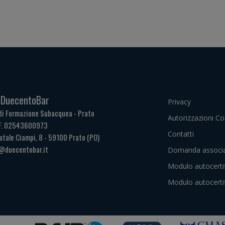
. DuecentoBar
Privacy
di Formazione Subacquea - Prato
Autorizzazioni Co
.F. 02543600973
Contatti
atale Ciampi, 8 - 59100 Prato (PO)
@duecentobar.it
Domanda associa
Modulo autocerti
Modulo autocerti