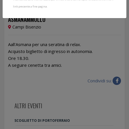
link presente a fine pagina.
15/04/2024
ASMANAMMOLLO
Campi Bisenzio
Aall'Asmana per una seratina di relax.
Acquisto biglietto di ingresso in autonomia.
Ore 18.30.
A seguire cenetta tra amici.
Condividi su:
ALTRI EVENTI
SCOGLIETTO DI PORTOFERRAIO