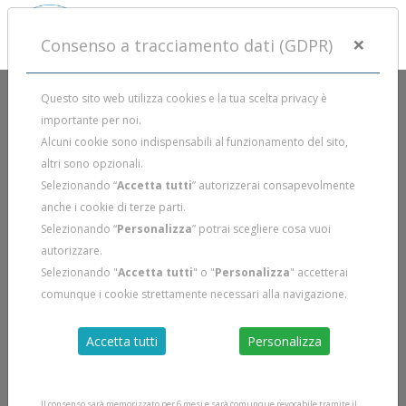
×
Consenso a tracciamento dati (GDPR)
Questo sito web utilizza cookies e la tua scelta privacy è
importante per noi.
Alcuni cookie sono indispensabili al funzionamento del sito,
altri sono opzionali.
Selezionando “
Accetta tutti
” autorizzerai consapevolmente
anche i cookie di terze parti.
Selezionando “
Personalizza
” potrai scegliere cosa vuoi
autorizzare.
Selezionando "
Accetta tutti
" o "
Personalizza
" accetterai
comunque i cookie strettamente necessari alla navigazione.
Accetta tutti
Personalizza
Il consenso sarà memorizzato per 6 mesi e sarà comunque revocabile tramite il