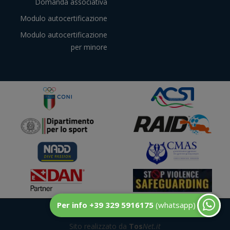
Domanda associativa
Modulo autocertificazione
Modulo autocertificazione
per minore
Per info +39 329 5916175
(whatsapp)
© DuecentoBar
Sito realizzato da
Tos
Net.it