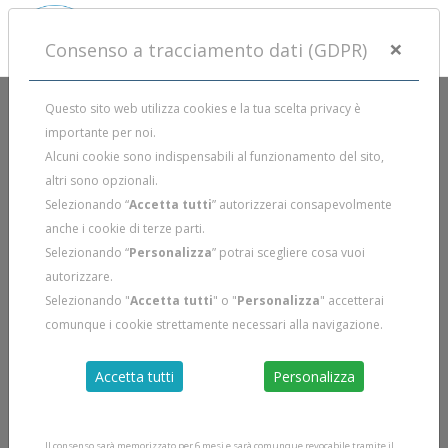
×
Consenso a tracciamento dati (GDPR)
Questo sito web utilizza cookies e la tua scelta privacy è
importante per noi.
Alcuni cookie sono indispensabili al funzionamento del sito,
altri sono opzionali.
Selezionando “
Accetta tutti
” autorizzerai consapevolmente
anche i cookie di terze parti.
Selezionando “
Personalizza
” potrai scegliere cosa vuoi
autorizzare.
Selezionando "
Accetta tutti
" o "
Personalizza
" accetterai
comunque i cookie strettamente necessari alla navigazione.
Accetta tutti
Personalizza
Il consenso sarà memorizzato per 6 mesi e sarà comunque revocabile tramite il