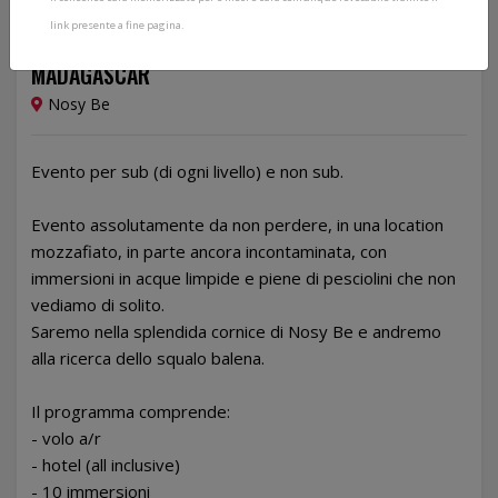
link presente a fine pagina.
Dal 04/11/2024 al 12/11/2024
MADAGASCAR
Nosy Be
Evento per sub (di ogni livello) e non sub.
Evento assolutamente da non perdere, in una location
mozzafiato, in parte ancora incontaminata, con
immersioni in acque limpide e piene di pesciolini che non
vediamo di solito.
Saremo nella splendida cornice di Nosy Be e andremo
alla ricerca dello squalo balena.
Il programma comprende:
- volo a/r
- hotel (all inclusive)
- 10 immersioni