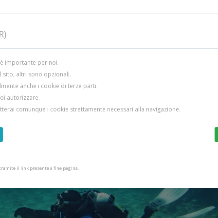
R)
 è importante per noi.
sito, altri sono opzionali.
mente anche i cookie di terze parti.
uoi autorizzare.
etterai comunque i cookie strettamente necessari alla navigazione.
amite il link presente a fine pagina.