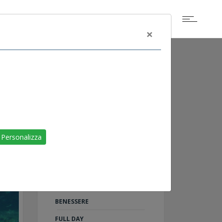
×
ALTRI EVENTI
SCOGLIETTO DI
Personalizza
PORTOFERRAIO
LIVORNO
RAID ON SHARM
TU AL 100%: 5 PASSI PER IL
BENESSERE
FULL DAY