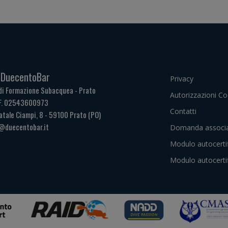
. DuecentoBar
Privacy
di Formazione Subacquea - Prato
Autorizzazioni Co
.F. 02543600973
Contatti
atale Ciampi, 8 - 59100 Prato (PO)
@duecentobar.it
Domanda associa
Modulo autocerti
Modulo autocerti