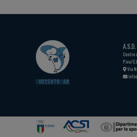
A.S.D
Centro 
P.iva/C
Via N
info