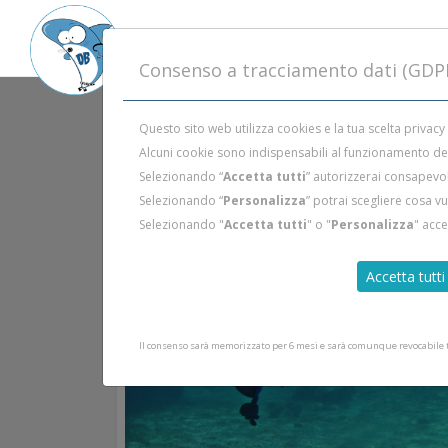
Consenso a tracciamento dati (GDP
Questo sito web utilizza cookies e la tua scelta privacy
Alcuni cookie sono indispensabili al funzionamento del 
Selezionando “
Accetta tutti
” autorizzerai consapevol
Selezionando “
Personalizza
” potrai scegliere cosa v
Selezionando "
Accetta tutti
" o "
Personalizza
" acc
Accetta tutti
Il consenso sarà memorizzato per 6 mesi e sarà comunque revocabile tr