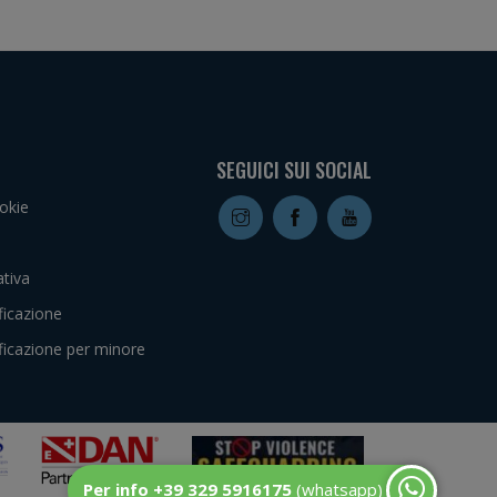
SEGUICI SUI SOCIAL
okie
tiva
ficazione
ficazione per minore
Per info +39 329 5916175
(whatsapp)