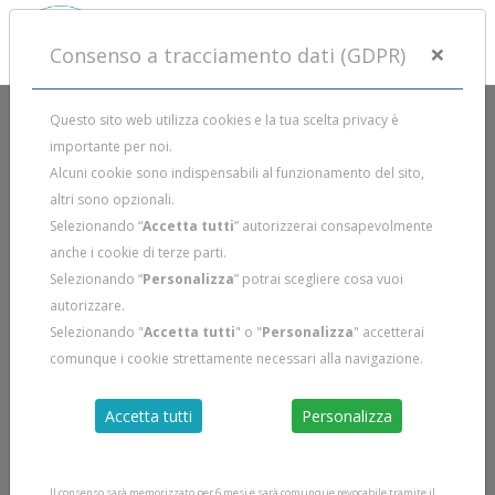
×
Consenso a tracciamento dati (GDPR)
Questo sito web utilizza cookies e la tua scelta privacy è
importante per noi.
Alcuni cookie sono indispensabili al funzionamento del sito,
altri sono opzionali.
Selezionando “
Accetta tutti
” autorizzerai consapevolmente
anche i cookie di terze parti.
Selezionando “
Personalizza
” potrai scegliere cosa vuoi
autorizzare.
Selezionando "
Accetta tutti
" o "
Personalizza
" accetterai
comunque i cookie strettamente necessari alla navigazione.
Accetta tutti
Personalizza
Il consenso sarà memorizzato per 6 mesi e sarà comunque revocabile tramite il