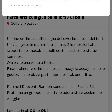
link presente a fine pagina.
Dal 30/07/2020 al 01/08/2020
Parco Archeologico Sommerso di Baia
Golfo di Pozzuoli
Un fine settimana all'insegna del divertimento e dei tuffi.
Un viaggetto in macchina tra amici, 5 immersioni alla
scoperta dei mosaici sepolti sotto la sabbia e statue
sommerse.
Oltre che una visita a Nisida.
E naturalmente ottime cene in compagnia assaggiando le
gustosissime pizze partenopee e il calzone fritto.
Perché i DuecentoBar non sono solo una Scuola Sub a
Prato ma un gruppo di amici che adora stare assieme e
viaggiare!
Leggi articoli
QUI
e
QUI