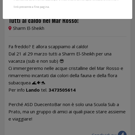
link presente a fine pagina.
Dal 21/03/2023 al 29/03/2023
Tutti al caldo nel Mar Rosso!
Sharm El-Sheikh
Fa freddo? E allora scappiamo al caldo!
Dal 21 al 29 marzo tutti a Sharm El-Sheikh per una
vacanza (sub e non sub) 😎
Ci immergeremo nelle acque cristalline del Mar Rosso e
rimarremo incantati dai colori della fauna e della flora
subacquea 🌊🐠🐬
Per info
Lando
tel.
3473505614
Perché ASD DuecentoBar non è solo una Scuola Sub a
Prato, ma un gruppo di amici ai quali piace stare assieme
e viaggiare!
Condividi su: