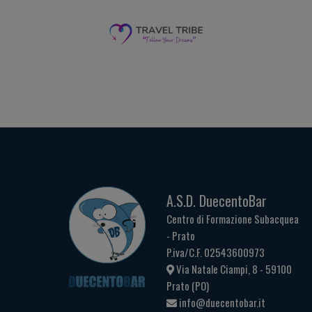
A.S.D. DuecentoBar
Centro di Formazione Subacquea
- Prato
P.iva/C.F. 02543600973
Via Natale Ciampi, 8 - 59100
Prato (PO)
info@duecentobar.it