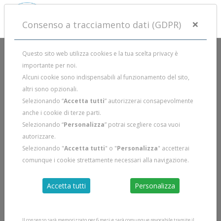
×
Consenso a tracciamento dati (GDPR)
Questo sito web utilizza cookies e la tua scelta privacy è
importante per noi.
Alcuni cookie sono indispensabili al funzionamento del sito,
altri sono opzionali.
Selezionando “
Accetta tutti
” autorizzerai consapevolmente
anche i cookie di terze parti.
Selezionando “
Personalizza
” potrai scegliere cosa vuoi
autorizzare.
Selezionando "
Accetta tutti
" o "
Personalizza
" accetterai
comunque i cookie strettamente necessari alla navigazione.
Accetta tutti
Personalizza
Il consenso sarà memorizzato per 6 mesi e sarà comunque revocabile tramite il