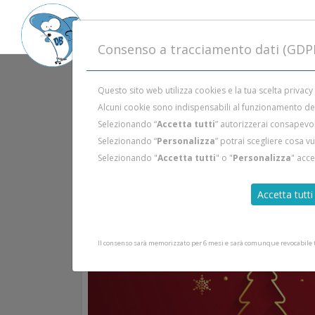
Consenso a tracciamento dati (GDP
Questo sito web utilizza cookies e la tua scelta privacy
Alcuni cookie sono indispensabili al funzionamento del 
Selezionando “
Accetta tutti
” autorizzerai consapevol
Selezionando “
Personalizza
” potrai scegliere cosa v
Selezionando "
Accetta tutti
" o "
Personalizza
" acc
Accetta tutti
Il consenso sarà memorizzato per 6 mesi e sarà comunque revocabile tr