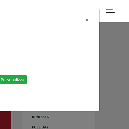
×
ALTRI EVENTI
SCOGLIETTO DI
Personalizza
PORTOFERRAIO
LIVORNO
RAID ON SHARM
TU AL 100%: 5 PASSI PER IL
BENESSERE
FULL DAY