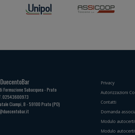
. DuecentoBar
Privacy
di Formazione Subacquea - Prato
Autorizzazioni Co
.F. 02543600973
Contatti
atale Ciampi, 8 - 59100 Prato (PO)
@duecentobar.it
Domanda associa
Modulo autocerti
Modulo autocerti