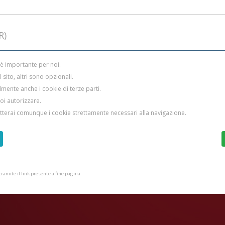
R)
 è importante per noi.
sito, altri sono opzionali.
mente anche i cookie di terze parti.
uoi autorizzare.
etterai comunque i cookie strettamente necessari alla navigazione.
amite il link presente a fine pagina.