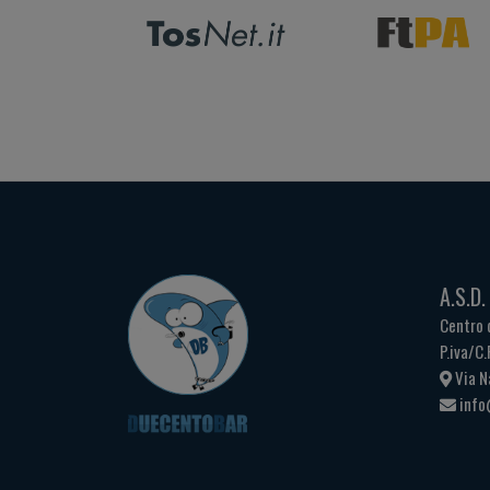
A.S.D
Centro 
P.iva/C
Via N
info